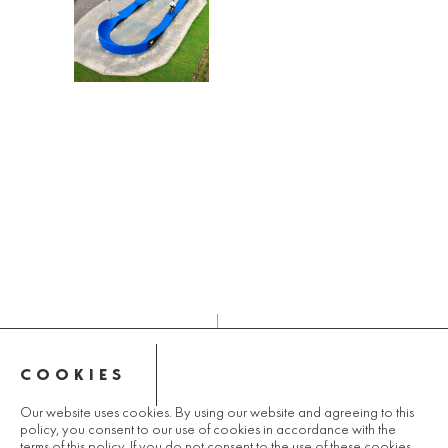
ΠΤΟΛΕΜΑΪΔΑ
ΠΑΙΔΙΚΕΣ ΧΑΡΕΣ
COOKIES
© 2025 LANDCO GROUP
Our website uses cookies. By using our website and agreeing to this
policy, you consent to our use of cookies in accordance with the
ΠΟΛΙΤΙΚΗ ΑΠΟΡΡΗΤΟΥ
terms of this policy. If you do not consent to the use of these cookies