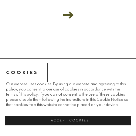
COOKIES
© 2025 LANDCO GROUP
Our website uses cookies. By using our website and agreeing to this
policy, you consent to our use of cookies in accordance with the
ΠΟΛΙΤΙΚΗ ΑΠΟΡΡΗΤΟΥ
terms of this policy. If you do not consent to the use of these cookies
please disable them following the instructions in this Cookie Notice so
that cookies from this website cannot be placed on your device.
I ACCEPT COOKIES
DESIGNED BY ATSTUDIO