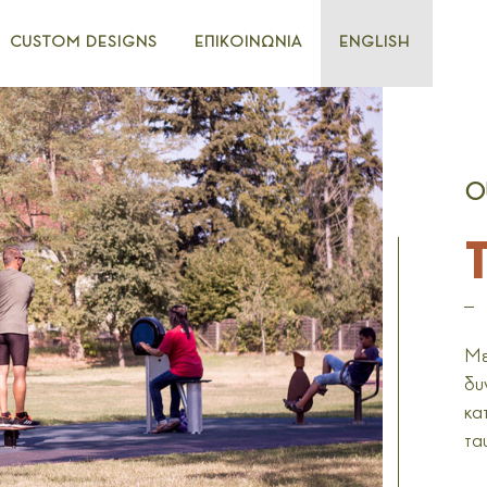
CUSTOM DESIGNS
ΕΠΙΚΟΙΝΩΝΙΑ
ENGLISH
O
_
Με
δυ
κα
τα