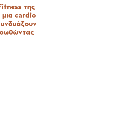
itness της
 μια cardio
συνδυάζουν
προωθώντας